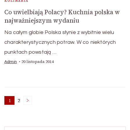
KULINARIA
Co uwielbiają Polacy? Kuchnia polska w
najważniejszym wydaniu
Na całym globie Polska słynie z wybitnie wielu
charakterystycznych potraw. W co niektórych
punktach powstają …
20 listopada 2014
Admin
Stronicowanie
1
2
Strona
Strona
wpisów
Szukaj: