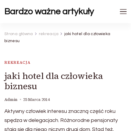
Bardzo ważne artykuły
Strona główna
rekreacja
jaki hotel dla człowieka
biznesu
REKREACJA
jaki hotel dla człowieka
biznesu
Admin
25 Marca 2014
Aktywny człowiek interesu znaczną część roku
spędza w delegacjach. Różnorodne pensjonaty
stają się dla niego niczym drugi dom. Stąd też,